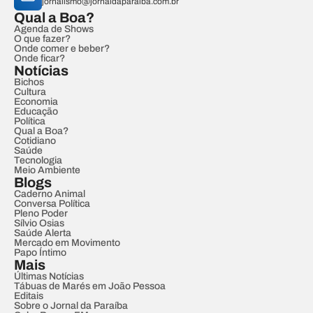
jornalismo@jornaldaparaiba.com.br
Qual a Boa?
Agenda de Shows
O que fazer?
Onde comer e beber?
Onde ficar?
Notícias
Bichos
Cultura
Economia
Educação
Política
Qual a Boa?
Cotidiano
Saúde
Tecnologia
Meio Ambiente
Blogs
Caderno Animal
Conversa Política
Pleno Poder
Sílvio Osias
Saúde Alerta
Mercado em Movimento
Papo Íntimo
Mais
Últimas Notícias
Tábuas de Marés em João Pessoa
Editais
Sobre o Jornal da Paraíba