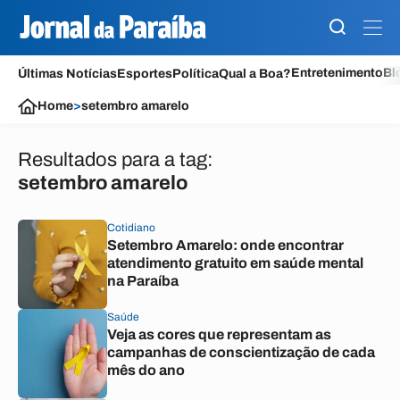
Entretenimento
Bl
Últimas Notícias
Esportes
Política
Qual a Boa?
Home
>
setembro amarelo
Resultados para a tag:
setembro amarelo
Cotidiano
Setembro Amarelo: onde encontrar
atendimento gratuito em saúde mental
na Paraíba
Saúde
Veja as cores que representam as
campanhas de conscientização de cada
mês do ano