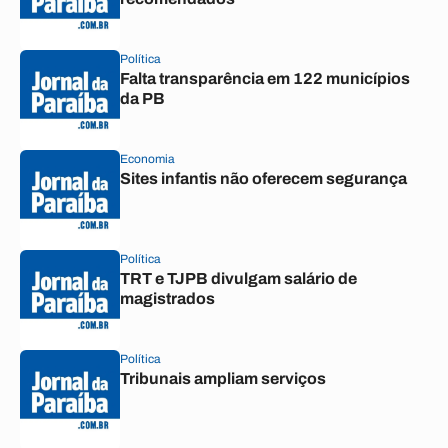
Política
Falta transparência em 122 municípios
da PB
Economia
Sites infantis não oferecem segurança
Política
TRT e TJPB divulgam salário de
magistrados
Política
Tribunais ampliam serviços