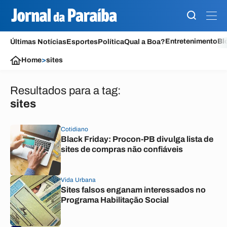
Entretenimento
Bl
Últimas Notícias
Esportes
Política
Qual a Boa?
Home
>
sites
Resultados para a tag:
sites
Cotidiano
Black Friday: Procon-PB divulga lista de
sites de compras não confiáveis
Vida Urbana
Sites falsos enganam interessados no
Programa Habilitação Social