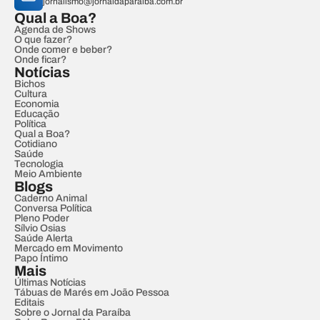
jornalismo@jornaldaparaiba.com.br
Qual a Boa?
Agenda de Shows
O que fazer?
Onde comer e beber?
Onde ficar?
Notícias
Bichos
Cultura
Economia
Educação
Política
Qual a Boa?
Cotidiano
Saúde
Tecnologia
Meio Ambiente
Blogs
Caderno Animal
Conversa Política
Pleno Poder
Sílvio Osias
Saúde Alerta
Mercado em Movimento
Papo Íntimo
Mais
Últimas Notícias
Tábuas de Marés em João Pessoa
Editais
Sobre o Jornal da Paraíba