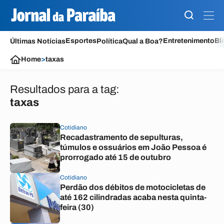
Esportes
Entretenimento
Bl
Últimas Notícias
Política
Qual a Boa?
Home
>
taxas
Resultados para a tag:
taxas
Cotidiano
Recadastramento de sepulturas,
túmulos e ossuários em João Pessoa é
prorrogado até 15 de outubro
Cotidiano
Perdão dos débitos de motocicletas de
até 162 cilindradas acaba nesta quinta-
feira (30)