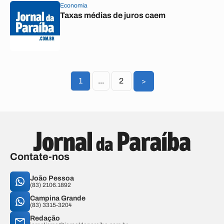
Economia
Taxas médias de juros caem
1
...
2
>
Contate-nos
João Pessoa
(83) 2106.1892
Campina Grande
(83) 3315-3204
Redação