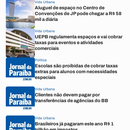
Vida Urbana
Aluguel de espaço no Centro de
Convenções de JP pode chegar a R$ 58
mil a diária
Vida Urbana
UEPB regulamenta espaços e vai cobrar
taxas para eventos e atividades
comerciais
Política
Escolas são proibidas de cobrar taxas
extras para alunos com necessidades
especiais
Vida Urbana
Clientes não devem pagar por
transferências de agências do BB
Vida Urbana
Brasileiros já pagaram este ano R$ 1
trilhão em impostos