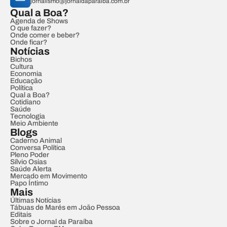
jornalismo@jornaldaparaiba.com.br
Qual a Boa?
Agenda de Shows
O que fazer?
Onde comer e beber?
Onde ficar?
Notícias
Bichos
Cultura
Economia
Educação
Política
Qual a Boa?
Cotidiano
Saúde
Tecnologia
Meio Ambiente
Blogs
Caderno Animal
Conversa Política
Pleno Poder
Sílvio Osias
Saúde Alerta
Mercado em Movimento
Papo Íntimo
Mais
Últimas Notícias
Tábuas de Marés em João Pessoa
Editais
Sobre o Jornal da Paraíba