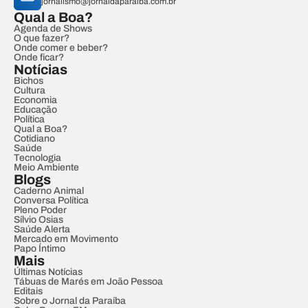
jornalismo@jornaldaparaiba.com.br
Qual a Boa?
Agenda de Shows
O que fazer?
Onde comer e beber?
Onde ficar?
Notícias
Bichos
Cultura
Economia
Educação
Política
Qual a Boa?
Cotidiano
Saúde
Tecnologia
Meio Ambiente
Blogs
Caderno Animal
Conversa Política
Pleno Poder
Sílvio Osias
Saúde Alerta
Mercado em Movimento
Papo Íntimo
Mais
Últimas Notícias
Tábuas de Marés em João Pessoa
Editais
Sobre o Jornal da Paraíba