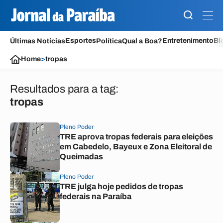
Esportes
Entretenimento
Bl
Últimas Notícias
Política
Qual a Boa?
Home
>
tropas
Resultados para a tag:
tropas
Pleno Poder
TRE aprova tropas federais para eleições
em Cabedelo, Bayeux e Zona Eleitoral de
Queimadas
Pleno Poder
TRE julga hoje pedidos de tropas
federais na Paraíba