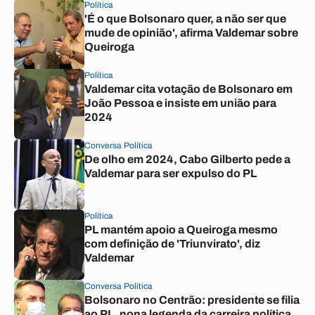
Política
'É o que Bolsonaro quer, a não ser que
mude de opinião', afirma Valdemar sobre
Queiroga
Política
Valdemar cita votação de Bolsonaro em
João Pessoa e insiste em união para
2024
Conversa Política
De olho em 2024, Cabo Gilberto pede a
Valdemar para ser expulso do PL
Política
PL mantém apoio a Queiroga mesmo
com definição de 'Triunvirato', diz
Valdemar
Conversa Política
Bolsonaro no Centrão: presidente se filia
ao PL, nona legenda da carreira política