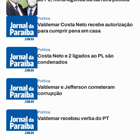
Política
Valdemar Costa Neto recebe autorização
para cumprir pena em casa
Política
Costa Neto e 2 ligados ao PL são
condenados
Política
Valdemar e Jefferson cometeram
corrupção
Política
Valdemar recebeu verba do PT