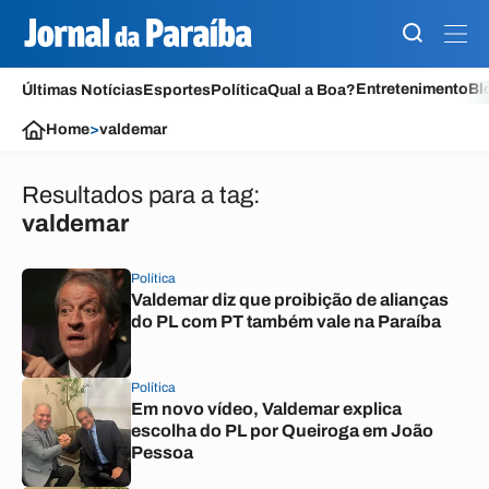
Entretenimento
Bl
Últimas Notícias
Esportes
Política
Qual a Boa?
Home
>
valdemar
Resultados para a tag:
valdemar
Política
Valdemar diz que proibição de alianças
do PL com PT também vale na Paraíba
Política
Em novo vídeo, Valdemar explica
escolha do PL por Queiroga em João
Pessoa