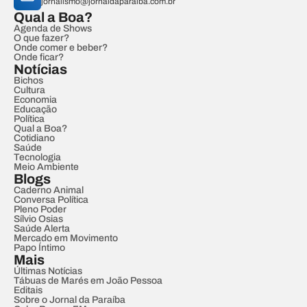
jornalismo@jornaldaparaiba.com.br
Qual a Boa?
Agenda de Shows
O que fazer?
Onde comer e beber?
Onde ficar?
Notícias
Bichos
Cultura
Economia
Educação
Política
Qual a Boa?
Cotidiano
Saúde
Tecnologia
Meio Ambiente
Blogs
Caderno Animal
Conversa Política
Pleno Poder
Sílvio Osias
Saúde Alerta
Mercado em Movimento
Papo Íntimo
Mais
Últimas Notícias
Tábuas de Marés em João Pessoa
Editais
Sobre o Jornal da Paraíba