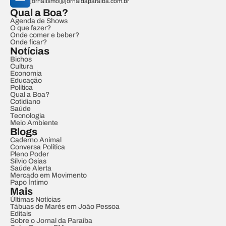
jornalismo@jornaldaparaiba.com.br
Qual a Boa?
Agenda de Shows
O que fazer?
Onde comer e beber?
Onde ficar?
Notícias
Bichos
Cultura
Economia
Educação
Política
Qual a Boa?
Cotidiano
Saúde
Tecnologia
Meio Ambiente
Blogs
Caderno Animal
Conversa Política
Pleno Poder
Sílvio Osias
Saúde Alerta
Mercado em Movimento
Papo Íntimo
Mais
Últimas Notícias
Tábuas de Marés em João Pessoa
Editais
Sobre o Jornal da Paraíba