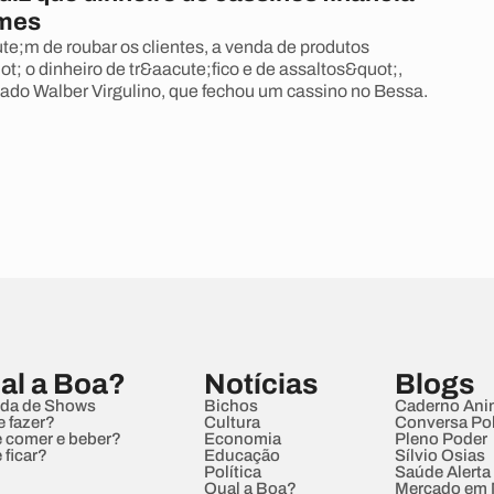
imes
e;m de roubar os clientes, a venda de produtos
t; o dinheiro de tr&aacute;fico e de assaltos&quot;,
gado Walber Virgulino, que fechou um cassino no Bessa.
al a Boa?
Notícias
Blogs
da de Shows
Bichos
Caderno Ani
e fazer?
Cultura
Conversa Pol
 comer e beber?
Economia
Pleno Poder
 ficar?
Educação
Sílvio Osias
Política
Saúde Alerta
Qual a Boa?
Mercado em