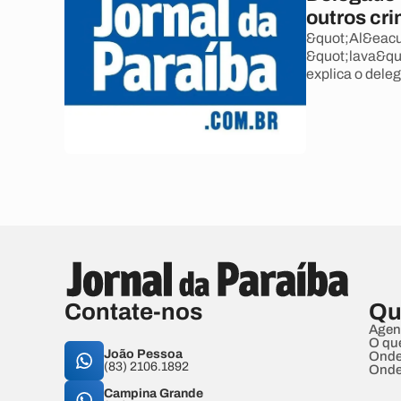
outros cr
&quot;Al&eacut
&quot;lava&quo
explica o dele
Contate-nos
Qu
Agen
O qu
João Pessoa
Onde
(83) 2106.1892
Onde
Campina Grande