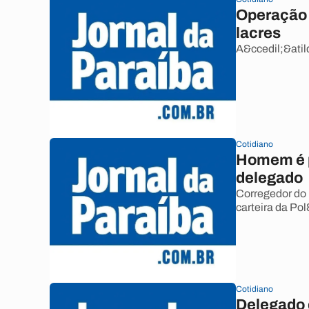
Operação p
lacres
A&ccedil;&atil
Cotidiano
Homem é p
delegado
Corregedor do 
carteira da Pol&
Cotidiano
Delegado d