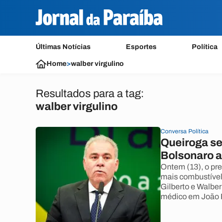
Últimas Notícias
Esportes
Política
Home
>
walber virgulino
Resultados para a tag:
walber virgulino
Conversa Política
Queiroga se 
Bolsonaro a 
Ontem (13), o pr
mais combustível 
Gilberto e Walbe
médico em João 