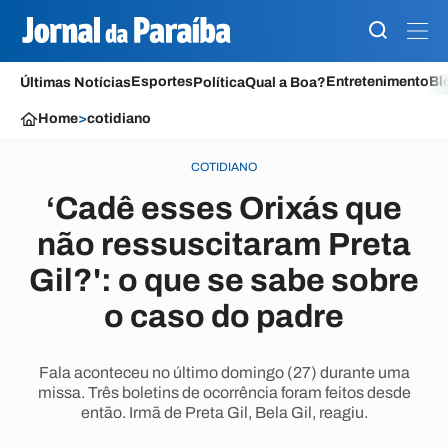
Esportes
Entretenimento
Bl
Últimas Notícias
Política
Qual a Boa?
Home
>
cotidiano
COTIDIANO
‘Cadê esses Orixás que
não ressuscitaram Preta
Gil?': o que se sabe sobre
o caso do padre
Fala aconteceu no último domingo (27) durante uma
missa. Três boletins de ocorrência foram feitos desde
então. Irmã de Preta Gil, Bela Gil, reagiu.