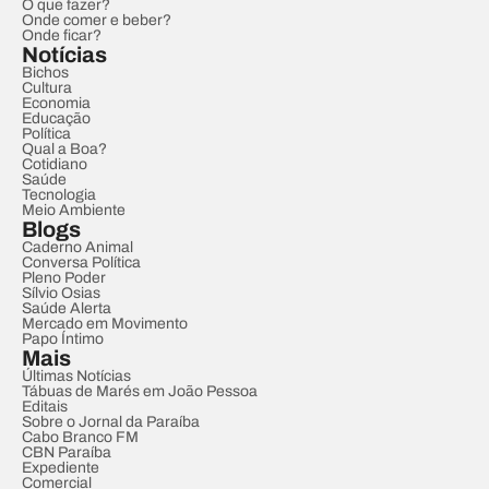
O que fazer?
Onde comer e beber?
Onde ficar?
Notícias
Bichos
Cultura
Economia
Educação
Política
Qual a Boa?
Cotidiano
Saúde
Tecnologia
Meio Ambiente
Blogs
Caderno Animal
Conversa Política
Pleno Poder
Sílvio Osias
Saúde Alerta
Mercado em Movimento
Papo Íntimo
Mais
Últimas Notícias
Tábuas de Marés em João Pessoa
Editais
Sobre o Jornal da Paraíba
Cabo Branco FM
CBN Paraíba
Expediente
Comercial