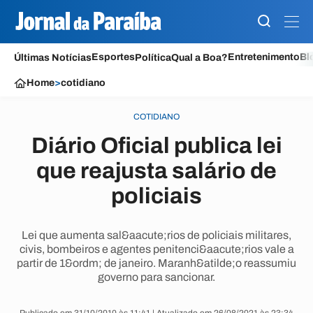
Esportes
Entretenimento
Bl
Últimas Notícias
Política
Qual a Boa?
Home
>
cotidiano
COTIDIANO
Diário Oficial publica lei
que reajusta salário de
policiais
Lei que aumenta sal&aacute;rios de policiais militares,
civis, bombeiros e agentes penitenci&aacute;rios vale a
partir de 1&ordm; de janeiro. Maranh&atilde;o reassumiu
governo para sancionar.