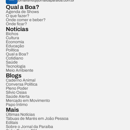
jornalismo@jornaldaparaiba.com.br
Qual a Boa?
Agenda de Shows
O que fazer?
Onde comer e beber?
Onde ficar?
Notícias
Bichos
Cultura
Economia
Educação
Política
Qual a Boa?
Cotidiano
Saúde
Tecnologia
Meio Ambiente
Blogs
Caderno Animal
Conversa Política
Pleno Poder
Sílvio Osias
Saúde Alerta
Mercado em Movimento
Papo Íntimo
Mais
Últimas Notícias
Tábuas de Marés em João Pessoa
Editais
Sobre o Jornal da Paraíba