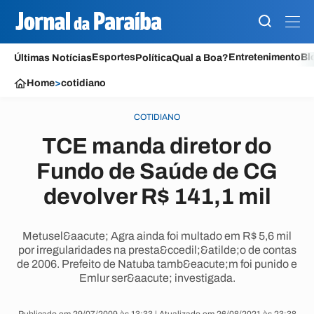
Esportes
Entretenimento
Bl
Últimas Notícias
Política
Qual a Boa?
Home
>
cotidiano
COTIDIANO
TCE manda diretor do
Fundo de Saúde de CG
devolver R$ 141,1 mil
Metusel&aacute; Agra ainda foi multado em R$ 5,6 mil
por irregularidades na presta&ccedil;&atilde;o de contas
de 2006. Prefeito de Natuba tamb&eacute;m foi punido e
Emlur ser&aacute; investigada.