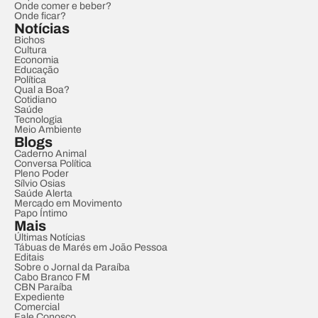
Onde comer e beber?
Onde ficar?
Notícias
Bichos
Cultura
Economia
Educação
Política
Qual a Boa?
Cotidiano
Saúde
Tecnologia
Meio Ambiente
Blogs
Caderno Animal
Conversa Política
Pleno Poder
Sílvio Osias
Saúde Alerta
Mercado em Movimento
Papo Íntimo
Mais
Últimas Notícias
Tábuas de Marés em João Pessoa
Editais
Sobre o Jornal da Paraíba
Cabo Branco FM
CBN Paraíba
Expediente
Comercial
Fale Conosco