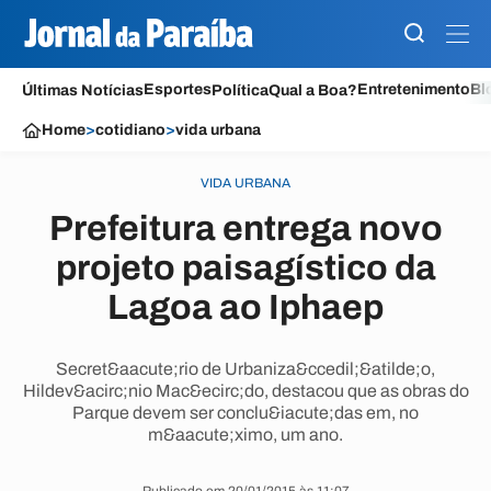
Esportes
Entretenimento
Bl
Últimas Notícias
Política
Qual a Boa?
Home
>
cotidiano
>
vida urbana
VIDA URBANA
Prefeitura entrega novo
projeto paisagístico da
Lagoa ao Iphaep
Secret&aacute;rio de Urbaniza&ccedil;&atilde;o,
Hildev&acirc;nio Mac&ecirc;do, destacou que as obras do
Parque devem ser conclu&iacute;das em, no
m&aacute;ximo, um ano.