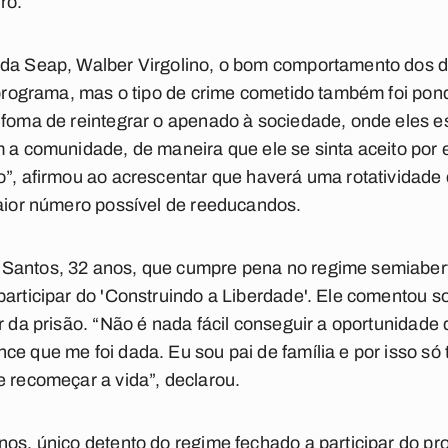
ro.
da Seap, Walber Virgolino, o bom comportamento dos det
o programa, mas o tipo de crime cometido também foi po
 foma de reintegrar o apenado à sociedade, onde eles e
m a comunidade, de maneira que ele se sinta aceito por 
o”, afirmou ao acrescentar que haverá uma rotatividade
maior número possível de reeducandos.
Santos, 32 anos, que cumpre pena no regime semiaberto
participar do 'Construindo a Liberdade'. Ele comentou so
ir da prisão. “Não é nada fácil conseguir a oportunidade
ce que me foi dada. Eu sou pai de família e por isso só
e recomeçar a vida”, declarou.
nos, único detento do regime fechado a participar do 