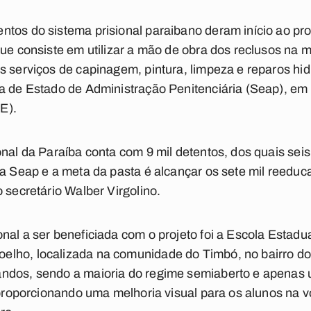
tos do sistema prisional paraibano deram início ao pro
que consiste em utilizar a mão de obra dos reclusos na
s serviços de capinagem, pintura, limpeza e reparos hidr
a de Estado de Administração Penitenciária (Seap), em 
E).
onal da Paraíba conta com 9 mil detentos, dos quais seis
da Seap e a meta da pasta é alcançar os sete mil reeduca
 secretário Walber Virgolino.
al a ser beneficiada com o projeto foi a Escola Estadual
lho, localizada na comunidade do Timbó, no bairro d
ndos, sendo a maioria do regime semiaberto e apenas u
, proporcionando uma melhoria visual para os alunos na v