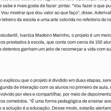
 sabe e mais gosta de fazer: pintar. “Vou fazer o que p
 Vou mostrar que dou valor ao que faço”, disse. Aderiv
 letreiro da escola e uma arte colorida no refeitório do lo
estudantil, Ivaniza Madeiro Marinho, o projeto é um mei
s prestados à escola, que conta com cerca de 150 aluno
os detentos ganham um jeito de recomeçar a vida com suc
no explicou que o projeto é dividido em duas etapas, sen
segunda de interação com os alunos no primeiro de aula,
volvido por eles e compartilhar, por meio de depoimento
rros cometidos. “É uma forma pedagógica de ensinar ao
 a solução é a educação. Desse modo, estarão alertand