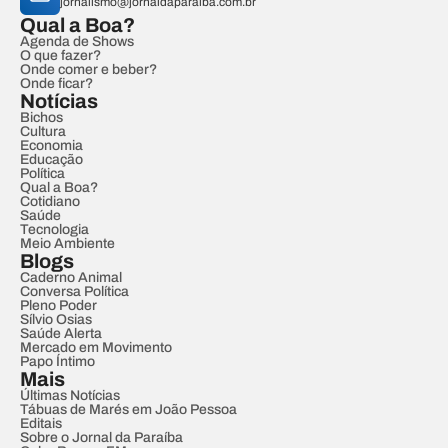
jornalismo@jornaldaparaiba.com.br
Qual a Boa?
Agenda de Shows
O que fazer?
Onde comer e beber?
Onde ficar?
Notícias
Bichos
Cultura
Economia
Educação
Política
Qual a Boa?
Cotidiano
Saúde
Tecnologia
Meio Ambiente
Blogs
Caderno Animal
Conversa Política
Pleno Poder
Sílvio Osias
Saúde Alerta
Mercado em Movimento
Papo Íntimo
Mais
Últimas Notícias
Tábuas de Marés em João Pessoa
Editais
Sobre o Jornal da Paraíba