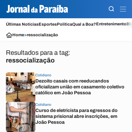
Entretenimento
Bl
Últimas Notícias
Esportes
Política
Qual a Boa?
Home
>
ressocialização
Resultados para a tag:
ressocialização
Cotidiano
Dezoito casais com reeducandos
oficializam união em casamento coletivo
católico em João Pessoa
Cotidiano
Curso de eletricista para egressos do
sistema prisional abre inscrições, em
João Pessoa