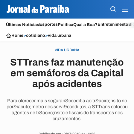
Esportes
Entretenimento
Bl
Últimas Notícias
Política
Qual a Boa?
Home
>
cotidiano
>
vida urbana
VIDA URBANA
STTrans faz manutenção
em semáforos da Capital
após acidentes
Para oferecer mais seguran&ccedil;a ao tr&acirc;nsito no
per&iacute;metro dos servi&ccedil;os, a STTrans colocou
agentes de tr&acirc;nsito e fiscais de transportes nos
cruzamentos.