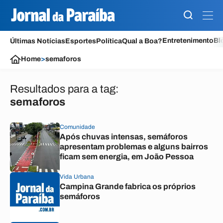
Entretenimento
Bl
Últimas Notícias
Esportes
Política
Qual a Boa?
Home
>
semaforos
Resultados para a tag:
semaforos
Comunidade
Após chuvas intensas, semáforos
apresentam problemas e alguns bairros
ficam sem energia, em João Pessoa
Vida Urbana
Campina Grande fabrica os próprios
semáforos