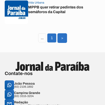
Vida Urbana
MPPB quer retirar pedintes dos
semáforos da Capital
...
1
>
Contate-nos
João Pessoa
(83) 2106.1892
Campina Grande
(83) 3315-3204
Redação