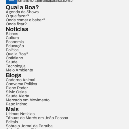
jornalismo@jornaldaparaiba.com.br
Qual a Boa?
Agenda de Shows
O que fazer?
Onde comer e beber?
Onde ficar?
Notícias
Bichos
Cultura
Economia
Educação
Política
Qual a Boa?
Cotidiano
Saúde
Tecnologia
Meio Ambiente
Blogs
Caderno Animal
Conversa Política
Pleno Poder
Sílvio Osias
Saúde Alerta
Mercado em Movimento
Papo Íntimo
Mais
Últimas Notícias
Tábuas de Marés em João Pessoa
Editais
Sobre o Jornal da Paraíba