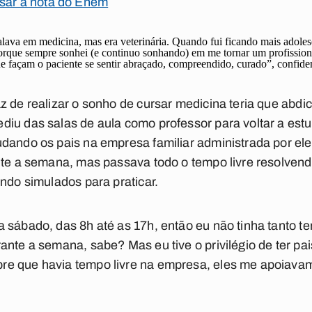
sar a nota do Enem
ava em medicina, mas era veterinária. Quando fui ficando mais adolesc
porque sempre sonhei (e continuo sonhando) em me tornar um profissio
e façam o paciente se sentir abraçado, compreendido, curado”, confide
z de realizar o sonho de cursar medicina teria que abdi
diu das salas de aula como professor para voltar a est
dando os pais na empresa familiar administrada por ele
nte a semana, mas passava todo o tempo livre resolvend
indo simulados para praticar.
 sábado, das 8h até as 17h, então eu não tinha tanto t
ante a semana, sabe? Mas eu tive o privilégio de ter pa
e que havia tempo livre na empresa, eles me apoiava