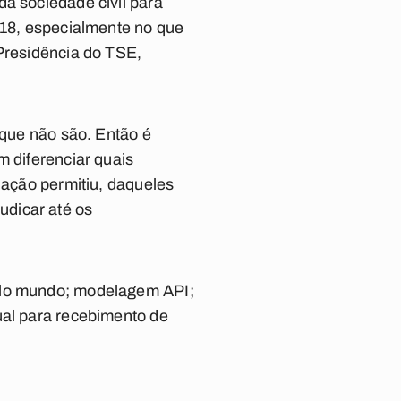
da sociedade civil para
018, especialmente no que
 Presidência do TSE,
 que não são. Então é
m diferenciar quais
lação permitiu, daqueles
udicar até os
pelo mundo; modelagem API;
ual para recebimento de