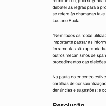
reuniram-se, pela segunda v
debater as regras para a pr
se refere às chamadas fake 
Luciano Fuck.
“Nem todos os robôs utiliza
importante passar as inform
ferramentas são apropriadas
outros mecanismos de spam 
procedimentos das eleições”
Na pauta do encontro estiv
cartilhas de conscientizaçã
denúncias e sugestões; e c
Resolução