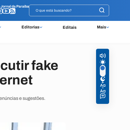
o
o
Jornal da Paraíba
Jornal da Paraíba
Editorias
Mais
Editais
cutir fake
ernet
enúncias e sugestões.