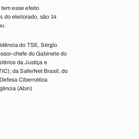
 tem esse efeito
% do eleitorado, são 14
ou.
sidência do TSE, Sérgio
essor-chefe do Gabinete do
térios da Justiça e
C); da SaferNet Brasil; do
Defesa Cibernética
gência (Abin)