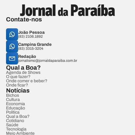
Contate-nos
João Pessoa
(83) 2106.1892
Campina Grande
(83) 3315-3204
Redação
jornalismo@jornaldaparaiba.com.br
Qual a Boa?
Agenda de Shows
O que fazer?
Onde comer e beber?
Onde ficar?
Notícias
Bichos
Cultura
Economia
Educação
Política
Qual a Boa?
Cotidiano
Saúde
Tecnologia
Meio Ambiente