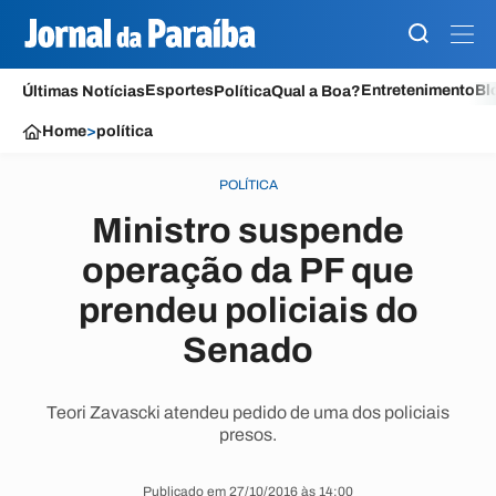
Esportes
Entretenimento
Bl
Últimas Notícias
Política
Qual a Boa?
Home
>
política
POLÍTICA
Ministro suspende
operação da PF que
prendeu policiais do
Senado
Teori Zavascki atendeu pedido de uma dos policiais
presos.
Publicado em 27/10/2016 às 14:00