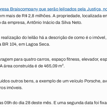
resa Braiscompany que serão leiloados pela Justiça, n
m mais de R$ 2,8 milhões. A propriedade, localizada e
o da empresa, Antônio Inácio da Silva Neto.
realização do leilão há a descrição de como é o imóvel
na BR 104, em Lagoa Seca.
aragem para quatro carros, espaço fitness, elevador, es
 A área construída é de 465,09 m².
uídos outros bens, a exemplo de um veículo Porsche, av
os imóveis.
às 09h do dia 28 deste mês. E uma segunda data foi fixa