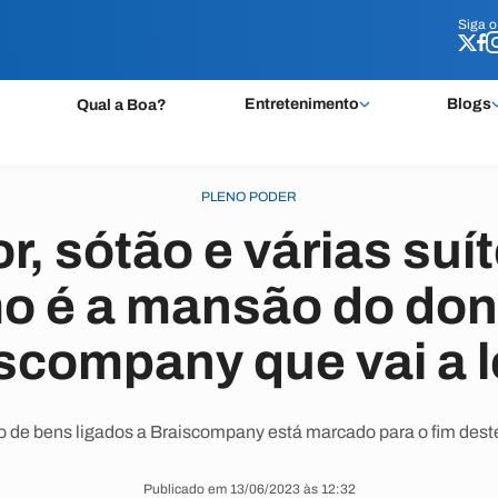
Siga 
Siga 
Entretenimento
Blogs
Qual a Boa?
PLENO PODER
r, sótão e várias suít
o é a mansão do don
scompany que vai a l
o de bens ligados a Braiscompany está marcado para o fim des
Publicado em 13/06/2023 às 12:32