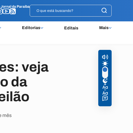
o
o
Jornal da Paraíba
Jornal da Paraíba
Editorias
Mais
Editais
es: veja
o da
eilão
te mês