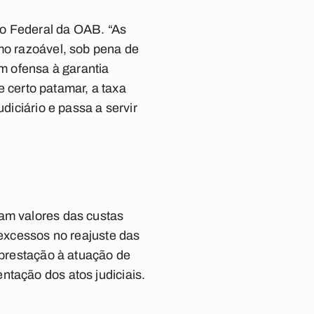
ho Federal da OAB. “As
imo razoável, sob pena de
em ofensa à garantia
de certo patamar, a taxa
diciário e passa a servir
ram valores das custas
 excessos no reajuste das
aprestação à atuação de
ntação dos atos judiciais.