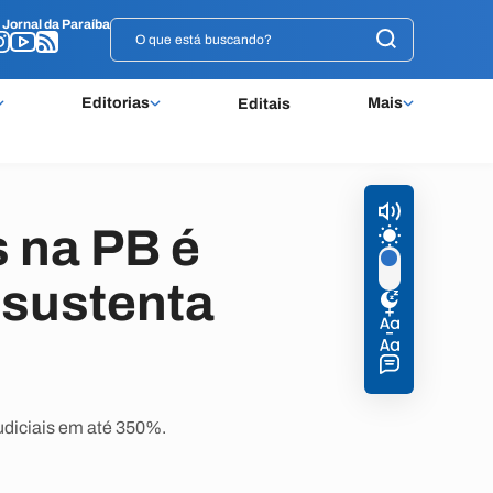
o
o
Jornal da Paraíba
Jornal da Paraíba
Editorias
Mais
Editais
s na PB é
 sustenta
udiciais em até 350%.