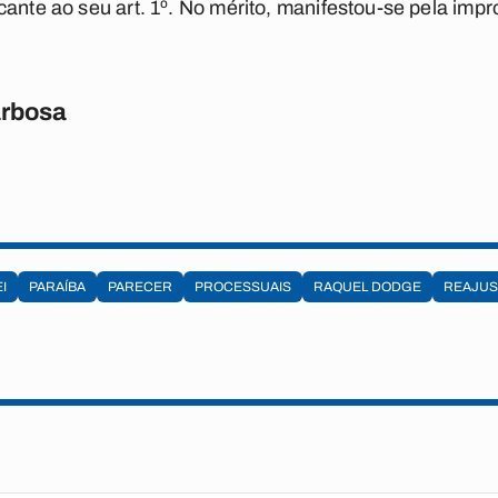
cante ao seu art. 1º. No mérito, manifestou-se pela imp
rbosa
EI
PARAÍBA
PARECER
PROCESSUAIS
RAQUEL DODGE
REAJUS