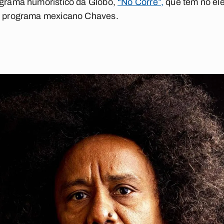
rograma humorístico da Globo,
“No Corre”
,
que tem no el
do programa mexicano Chaves.