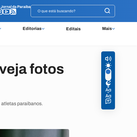
o
o
Jornal da Paraíba
Jornal da Paraíba
Editorias
Mais
Editais
veja fotos
e atletas paraibanos.