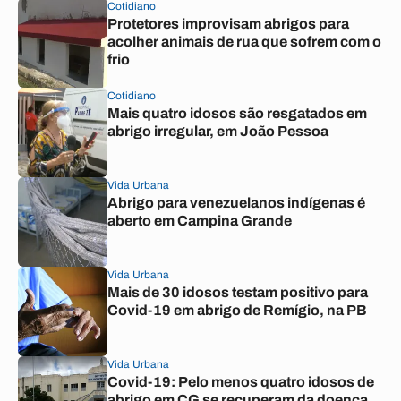
Cotidiano
Protetores improvisam abrigos para
acolher animais de rua que sofrem com o
frio
Cotidiano
Mais quatro idosos são resgatados em
abrigo irregular, em João Pessoa
Vida Urbana
Abrigo para venezuelanos indígenas é
aberto em Campina Grande
Vida Urbana
Mais de 30 idosos testam positivo para
Covid-19 em abrigo de Remígio, na PB
Vida Urbana
Covid-19: Pelo menos quatro idosos de
abrigo em CG se recuperam da doença