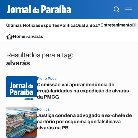
Entretenimento
Bl
Últimas Notícias
Esportes
Política
Qual a Boa?
Home
>
alvarás
Resultados para a tag:
alvarás
Pleno Poder
Comissão vai apurar denúncia de
irregularidades na expedição de alvarás
da PMCG
Política
Justiça condena advogado e ex-chefe de
cartório por esquema que falsificava
alvarás na PB