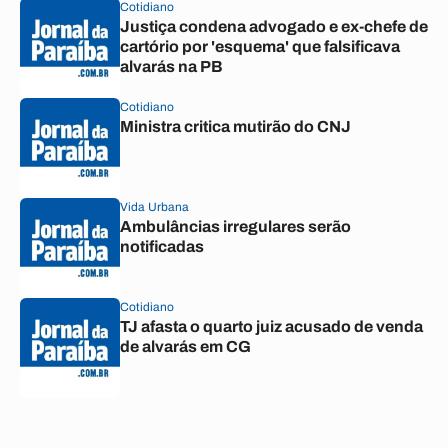
Cotidiano
Justiça condena advogado e ex-chefe de
cartório por 'esquema' que falsificava
alvarás na PB
Cotidiano
Ministra critica mutirão do CNJ
Vida Urbana
Ambulâncias irregulares serão
notificadas
Cotidiano
TJ afasta o quarto juiz acusado de venda
de alvarás em CG