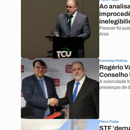
Ao analis
improcedê
inelegibil
Parecer foi pu
Aras
Conversa Política
Rogério V
Conselho 
A solenidade fo
presenças de d
Pleno Poder
STF 'derru