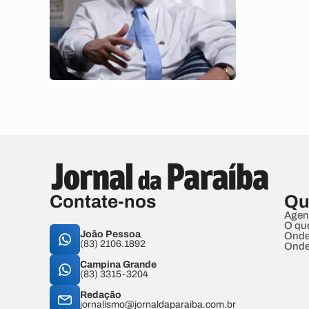
Contate-nos
Qu
Agen
O qu
João Pessoa
Onde
(83) 2106.1892
Onde
Campina Grande
(83) 3315-3204
Redação
jornalismo@jornaldaparaiba.com.br