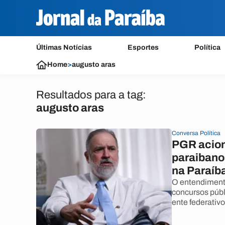
Últimas Notícias
Esportes
Política
Home
>
augusto aras
Resultados para a tag:
augusto aras
Conversa Política
PGR acion
paraibano
na Paraíb
O entendimento
concursos públ
ente federativo