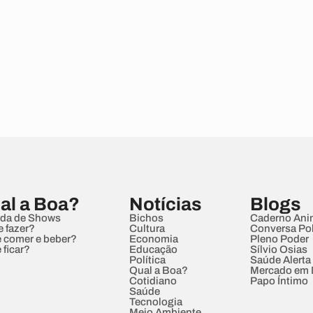
al a Boa?
Notícias
Blogs
da de Shows
Bichos
Caderno Ani
e fazer?
Cultura
Conversa Pol
 comer e beber?
Economia
Pleno Poder
 ficar?
Educação
Sílvio Osias
Política
Saúde Alerta
Qual a Boa?
Mercado em
Cotidiano
Papo Íntimo
Saúde
Tecnologia
Meio Ambiente