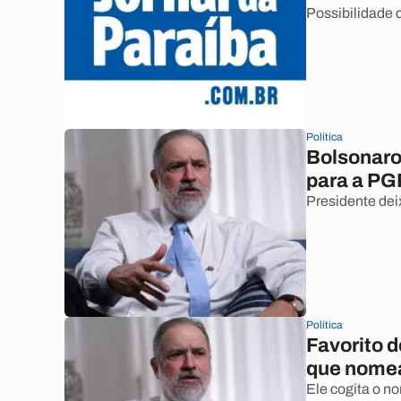
Possibilidade 
Política
Bolsonaro
para a PG
Presidente deix
Política
Favorito 
que nomea
Ele cogita o no