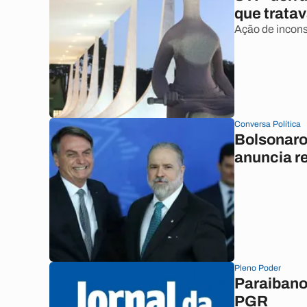
que tratav
Ação de incons
Conversa Política
Bolsonaro 
anuncia r
Pleno Poder
Paraibano
PGR