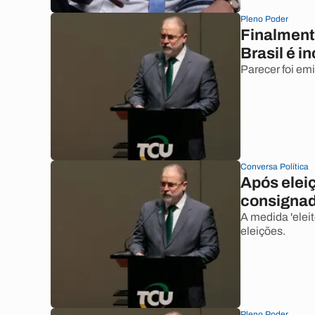
Pleno Poder
Finalment
Brasil é i
Parecer foi em
Conversa Política
Após elei
consignado
A medida 'elei
eleições.
Pleno Poder