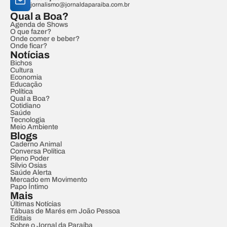
jornalismo@jornaldaparaiba.com.br
Qual a Boa?
Agenda de Shows
O que fazer?
Onde comer e beber?
Onde ficar?
Notícias
Bichos
Cultura
Economia
Educação
Política
Qual a Boa?
Cotidiano
Saúde
Tecnologia
Meio Ambiente
Blogs
Caderno Animal
Conversa Política
Pleno Poder
Sílvio Osias
Saúde Alerta
Mercado em Movimento
Papo Íntimo
Mais
Últimas Notícias
Tábuas de Marés em João Pessoa
Editais
Sobre o Jornal da Paraíba