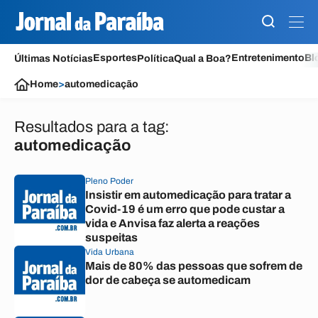
Esportes
Entretenimento
Bl
Últimas Notícias
Política
Qual a Boa?
Home
>
automedicação
Resultados para a tag:
automedicação
Pleno Poder
Insistir em automedicação para tratar a
Covid-19 é um erro que pode custar a
vida e Anvisa faz alerta a reações
suspeitas
Vida Urbana
Mais de 80% das pessoas que sofrem de
dor de cabeça se automedicam