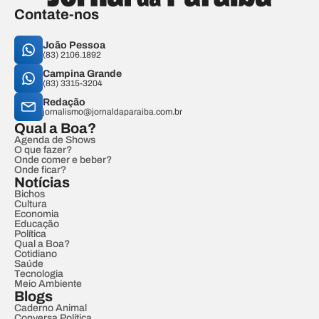
Contate-nos
João Pessoa
(83) 2106.1892
Campina Grande
(83) 3315-3204
Redação
jornalismo@jornaldaparaiba.com.br
Qual a Boa?
Agenda de Shows
O que fazer?
Onde comer e beber?
Onde ficar?
Notícias
Bichos
Cultura
Economia
Educação
Política
Qual a Boa?
Cotidiano
Saúde
Tecnologia
Meio Ambiente
Blogs
Caderno Animal
Conversa Política