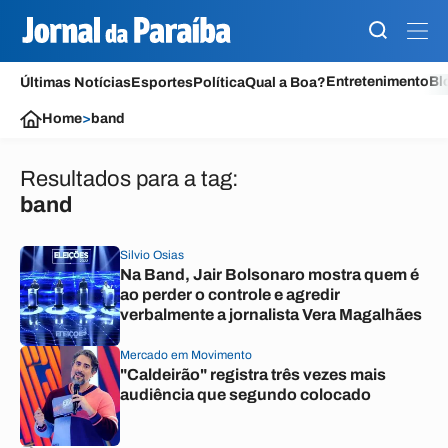
Entretenimento
Bl
Últimas Notícias
Esportes
Política
Qual a Boa?
Home
>
band
Resultados para a tag:
band
Silvio Osias
Na Band, Jair Bolsonaro mostra quem é
ao perder o controle e agredir
verbalmente a jornalista Vera Magalhães
Mercado em Movimento
"Caldeirão" registra três vezes mais
audiência que segundo colocado