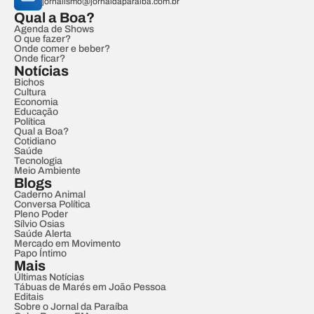
jornalismo@jornaldaparaiba.com.br
Qual a Boa?
Agenda de Shows
O que fazer?
Onde comer e beber?
Onde ficar?
Notícias
Bichos
Cultura
Economia
Educação
Política
Qual a Boa?
Cotidiano
Saúde
Tecnologia
Meio Ambiente
Blogs
Caderno Animal
Conversa Política
Pleno Poder
Sílvio Osias
Saúde Alerta
Mercado em Movimento
Papo Íntimo
Mais
Últimas Notícias
Tábuas de Marés em João Pessoa
Editais
Sobre o Jornal da Paraíba