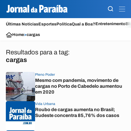
Entretenimento
Bl
Últimas Notícias
Esportes
Política
Qual a Boa?
Home
>
cargas
Resultados para a tag:
cargas
Pleno Poder
Mesmo com pandemia, movimento de
cargas no Porto de Cabedelo aumentou
em 2020
Vida Urbana
Roubo de cargas aumenta no Brasil;
Sudeste concentra 85,76% dos casos