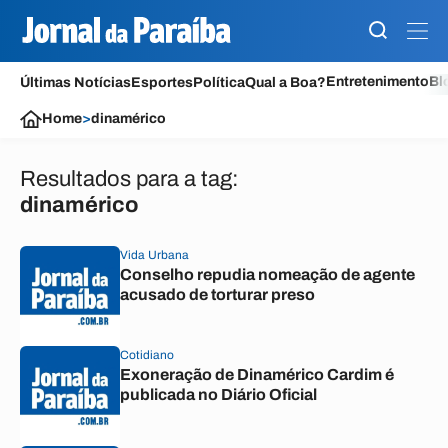
Entretenimento
Bl
Últimas Notícias
Esportes
Política
Qual a Boa?
Home
>
dinamérico
Resultados para a tag:
dinamérico
Vida Urbana
Conselho repudia nomeação de agente
acusado de torturar preso
Cotidiano
Exoneração de Dinamérico Cardim é
publicada no Diário Oficial