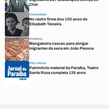
Chió
Comunidade
No rastro firme dos 100 anos de
Elizabeth Teixeira
Cotidiano
Mangabeira nasceu para abrigar
migrantes da seca em João Pessoa
Vida Urbana
Patrimônio material da Paraíba, Teatro
Santa Roza completa 126 anos