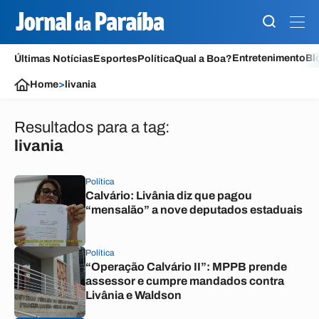
Entretenimento
Bl
Últimas Notícias
Esportes
Política
Qual a Boa?
Home
>
livania
Resultados para a tag:
livania
Política
Calvário: Livânia diz que pagou
“mensalão” a nove deputados estaduais
Política
“Operação Calvário II”: MPPB prende
assessor e cumpre mandados contra
Livânia e Waldson