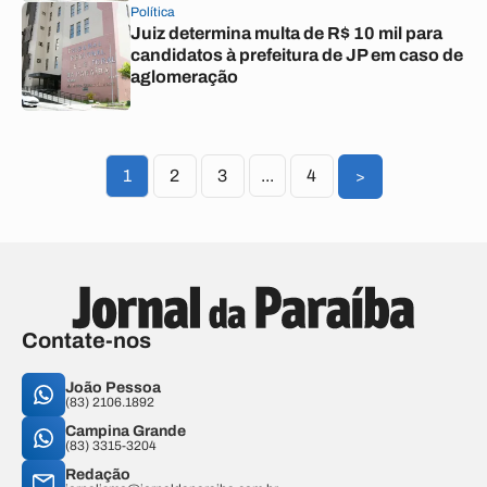
Política
Juiz determina multa de R$ 10 mil para
candidatos à prefeitura de JP em caso de
aglomeração
1
2
3
...
4
>
Contate-nos
João Pessoa
(83) 2106.1892
Campina Grande
(83) 3315-3204
Redação