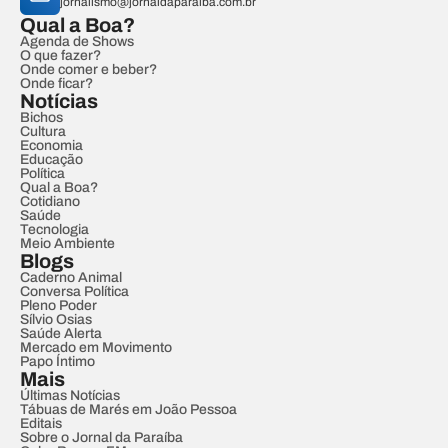
jornalismo@jornaldaparaiba.com.br
Qual a Boa?
Agenda de Shows
O que fazer?
Onde comer e beber?
Onde ficar?
Notícias
Bichos
Cultura
Economia
Educação
Política
Qual a Boa?
Cotidiano
Saúde
Tecnologia
Meio Ambiente
Blogs
Caderno Animal
Conversa Política
Pleno Poder
Sílvio Osias
Saúde Alerta
Mercado em Movimento
Papo Íntimo
Mais
Últimas Notícias
Tábuas de Marés em João Pessoa
Editais
Sobre o Jornal da Paraíba