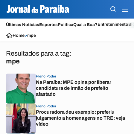
Entretenimento
Bl
Últimas Notícias
Esportes
Política
Qual a Boa?
Home
>
mpe
Resultados para a tag:
mpe
Pleno Poder
Na Paraíba: MPE opina por liberar
candidatura de irmão de prefeito
afastado
Pleno Poder
Procuradora deu exemplo: preferiu
julgamento a homenagens no TRE; veja
vídeo