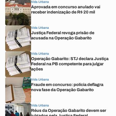
Vida Urbana
Aprovada em concurso anulado vai
receber indenização de R$ 20 mil
Vida Urbana
Justiça Federal revoga prisão de
acusada na Operação Gabarito
Vida Urbana
Operação Gabarito: STJ declara Justiça
Federal na PB competente para julgar
ações
Vida Urbana
Fraude em concurso: polícia deflagra
nova fase da Operação Gabarito
Vida Urbana
Réus da Operação Gabarito devem ser
julgados pela Justiça Federal