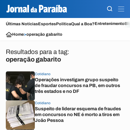
Entretenimento
Bl
Últimas Notícias
Esportes
Política
Qual a Boa?
Home
>
operação gabarito
Resultados para a tag:
operação gabarito
Cotidiano
Operações investigam grupo suspeito
de fraudar concursos na PB, em outros
três estados e no DF
Cotidiano
Suspeito de liderar esquema de fraudes
em concursos no NE é morto a tiros em
João Pessoa