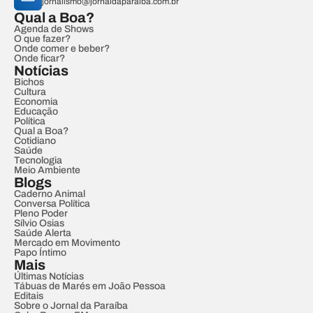
jornalismo@jornaldaparaiba.com.br
Qual a Boa?
Agenda de Shows
O que fazer?
Onde comer e beber?
Onde ficar?
Notícias
Bichos
Cultura
Economia
Educação
Política
Qual a Boa?
Cotidiano
Saúde
Tecnologia
Meio Ambiente
Blogs
Caderno Animal
Conversa Política
Pleno Poder
Sílvio Osias
Saúde Alerta
Mercado em Movimento
Papo Íntimo
Mais
Últimas Notícias
Tábuas de Marés em João Pessoa
Editais
Sobre o Jornal da Paraíba