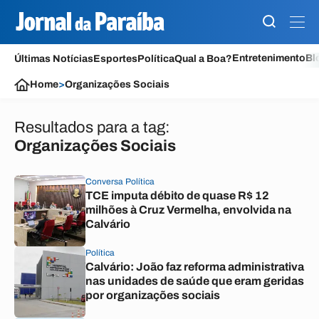
Entretenimento
Bl
Últimas Notícias
Esportes
Política
Qual a Boa?
Home
>
Organizações Sociais
Resultados para a tag:
Organizações Sociais
Conversa Política
TCE imputa débito de quase R$ 12
milhões à Cruz Vermelha, envolvida na
Calvário
Política
Calvário: João faz reforma administrativa
nas unidades de saúde que eram geridas
por organizações sociais