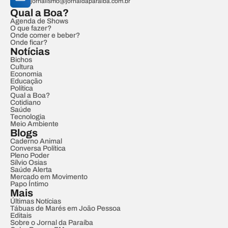
jornalismo@jornaldaparaiba.com.br
Qual a Boa?
Agenda de Shows
O que fazer?
Onde comer e beber?
Onde ficar?
Notícias
Bichos
Cultura
Economia
Educação
Política
Qual a Boa?
Cotidiano
Saúde
Tecnologia
Meio Ambiente
Blogs
Caderno Animal
Conversa Política
Pleno Poder
Sílvio Osias
Saúde Alerta
Mercado em Movimento
Papo Íntimo
Mais
Últimas Notícias
Tábuas de Marés em João Pessoa
Editais
Sobre o Jornal da Paraíba