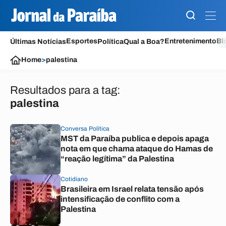
Esportes
Entretenimento
Bl
Últimas Notícias
Política
Qual a Boa?
Home
>
palestina
Resultados para a tag:
palestina
Conversa Política
MST da Paraíba publica e depois apaga
nota em que chama ataque do Hamas de
“reação legítima” da Palestina
Cotidiano
Brasileira em Israel relata tensão após
intensificação de conflito com a
Palestina