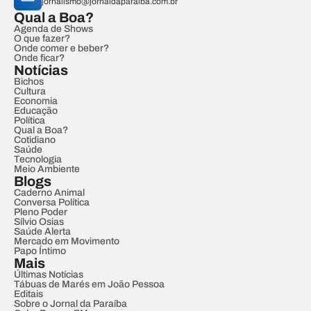
jornalismo@jornaldaparaiba.com.br
Qual a Boa?
Agenda de Shows
O que fazer?
Onde comer e beber?
Onde ficar?
Notícias
Bichos
Cultura
Economia
Educação
Política
Qual a Boa?
Cotidiano
Saúde
Tecnologia
Meio Ambiente
Blogs
Caderno Animal
Conversa Política
Pleno Poder
Sílvio Osias
Saúde Alerta
Mercado em Movimento
Papo Íntimo
Mais
Últimas Notícias
Tábuas de Marés em João Pessoa
Editais
Sobre o Jornal da Paraíba