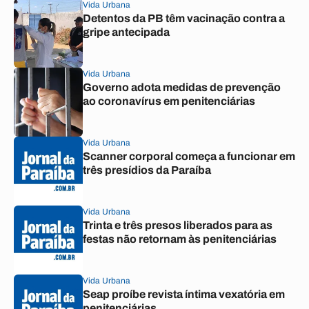
Vida Urbana
Detentos da PB têm vacinação contra a
gripe antecipada
Vida Urbana
Governo adota medidas de prevenção
ao coronavírus em penitenciárias
Vida Urbana
Scanner corporal começa a funcionar em
três presídios da Paraíba
Vida Urbana
Trinta e três presos liberados para as
festas não retornam às penitenciárias
Vida Urbana
Seap proíbe revista íntima vexatória em
penitenciárias