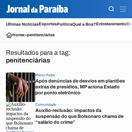
Esportes
Entretenimento
Bl
Últimas Notícias
Política
Qual a Boa?
Home
>
penitenciárias
Resultados para a tag:
penitenciárias
Pleno Poder
Após denúncias de desvios em plantões
extras de presídios, MP aciona Estado
por ponto eletrônico
Comunidade
Auxílio-reclusão: impactos da
suspensão do que Bolsonaro chama de
“salário do crime”