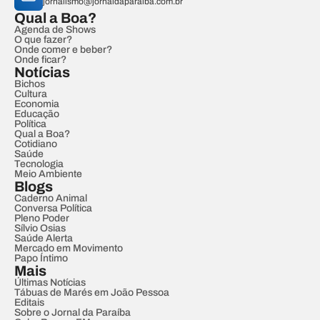
jornalismo@jornaldaparaiba.com.br
Qual a Boa?
Agenda de Shows
O que fazer?
Onde comer e beber?
Onde ficar?
Notícias
Bichos
Cultura
Economia
Educação
Política
Qual a Boa?
Cotidiano
Saúde
Tecnologia
Meio Ambiente
Blogs
Caderno Animal
Conversa Política
Pleno Poder
Sílvio Osias
Saúde Alerta
Mercado em Movimento
Papo Íntimo
Mais
Últimas Notícias
Tábuas de Marés em João Pessoa
Editais
Sobre o Jornal da Paraíba