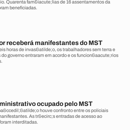
io. Quarenta fam&iacute;lias de 16 assentamentos da
foram beneficiadas.
r receberá manifestantes do MST
is horas de invas&atilde;o, os trabalhadores sem terra e
 do governo entraram em acordo e os funcion&aacute;rios
s.
ministrativo ocupado pelo MST
a&ccedil;&atilde;o houve confronto entre os policiais
manifestantes. As tr&ecirc;s entradas de acesso ao
foram interditadas.