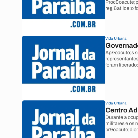
Proc&oacute;p
regi&atilde;o 
Vida Urbana
Governado
Ap&oacute;s se
representantes
foram liberado
Vida Urbana
Centro Ad
Durante a ocup
militares e os 
pr&eacute;dio 