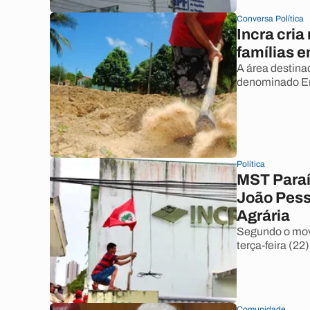
Conversa Política
Incra cri
famílias 
A área destina
denominado En
Política
MST Paraí
João Pess
Agrária
Segundo o movi
terça-feira (22)
Comunidade