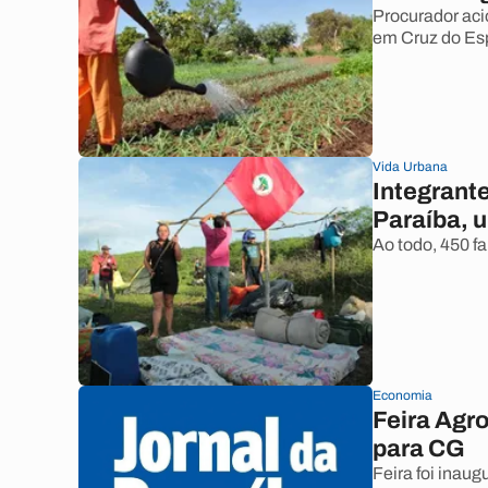
Procurador aci
em Cruz do Espí
Vida Urbana
Integrant
Paraíba, 
Ao todo, 450 f
Economia
Feira Agr
para CG
Feira foi inau