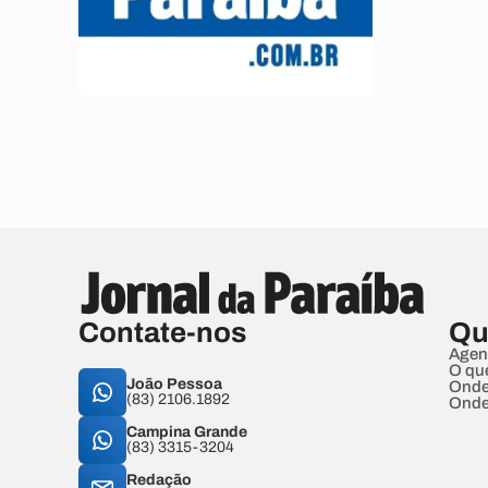
Contate-nos
Qu
Agen
O qu
João Pessoa
Onde
(83) 2106.1892
Onde
Campina Grande
(83) 3315-3204
Redação