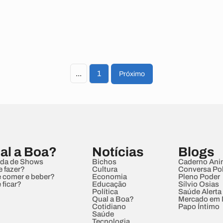
...
1
Próximo
al a Boa?
Notícias
Blogs
da de Shows
Bichos
Caderno Ani
e fazer?
Cultura
Conversa Pol
 comer e beber?
Economia
Pleno Poder
 ficar?
Educação
Sílvio Osias
Política
Saúde Alerta
Qual a Boa?
Mercado em
Cotidiano
Papo Íntimo
Saúde
Tecnologia