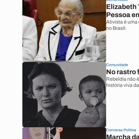
Elizabeth
Pessoa em
Ativista é uma
no Brasil.
Comunidade
No rastro 
Rebeldia não é
história viva d
Conversa Política
Marcha da