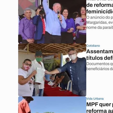
de reforma
feminicídi
O anúncio do p
Margaridas, ev
nome da parai
Cotidiano
Assentame
títulos def
Documentos qu
beneficiários d
Vida Urbana
MPF quer 
reforma ag