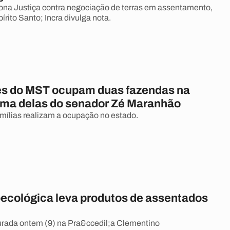
ona Justiça contra negociação de terras em assentamento,
rito Santo; Incra divulga nota.
es do MST ocupam duas fazendas na
uma delas do senador Zé Maranhão
amílias realizam a ocupação no estado.
oecológica leva produtos de assentados
gurada ontem (9) na Pra&ccedil;a Clementino