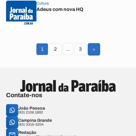
Cultura
Adeus com nova HQ
1
2
...
3
>
Contate-nos
João Pessoa
(83) 2106.1892
Campina Grande
(83) 3315-3204
Redação