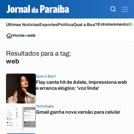
Entretenimento
Bl
Últimas Notícias
Esportes
Política
Qual a Boa?
Home
>
web
Resultados para a tag:
web
Qual a Boa?
Flay canta hit de Adele, impressiona web
e arranca elogios: 'voz linda'
Tecnologia
Gmail ganha nova versão para celular