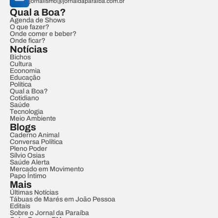
jornalismo@jornaldaparaiba.com.br
Qual a Boa?
Agenda de Shows
O que fazer?
Onde comer e beber?
Onde ficar?
Notícias
Bichos
Cultura
Economia
Educação
Política
Qual a Boa?
Cotidiano
Saúde
Tecnologia
Meio Ambiente
Blogs
Caderno Animal
Conversa Política
Pleno Poder
Sílvio Osias
Saúde Alerta
Mercado em Movimento
Papo Íntimo
Mais
Últimas Notícias
Tábuas de Marés em João Pessoa
Editais
Sobre o Jornal da Paraíba