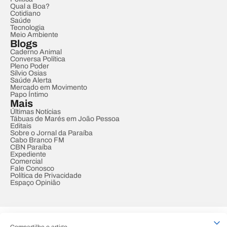
Qual a Boa?
Cotidiano
Saúde
Tecnologia
Meio Ambiente
Blogs
Caderno Animal
Conversa Política
Pleno Poder
Sílvio Osias
Saúde Alerta
Mercado em Movimento
Papo Íntimo
Mais
Últimas Notícias
Tábuas de Marés em João Pessoa
Editais
Sobre o Jornal da Paraíba
Cabo Branco FM
CBN Paraíba
Expediente
Comercial
Fale Conosco
Política de Privacidade
Espaço Opinião
© REDE PARAÍBA DE COMUNICAÇÃO
Compartilhe o artigo