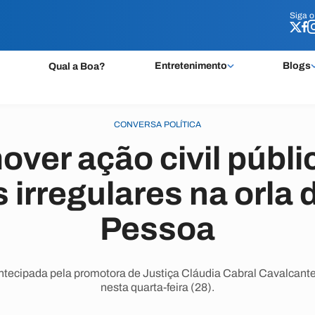
Siga 
Siga 
Entretenimento
Blogs
Qual a Boa?
CONVERSA POLÍTICA
over ação civil públi
 irregulares na orla
Pessoa
antecipada pela promotora de Justiça Cláudia Cabral Cavalcant
nesta quarta-feira (28).