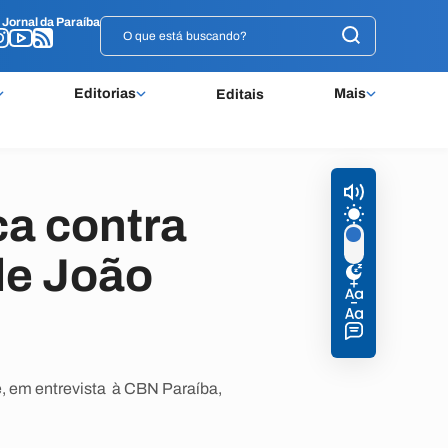
o
o
Jornal da Paraíba
Jornal da Paraíba
Editorias
Mais
Editais
ca contra
 de João
e, em entrevista à CBN Paraíba,