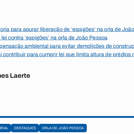
ria para apurar liberação de ‘espigões’ na orla de Joã
ei contra ‘espigões’ na orla de João Pessoa
ensação ambiental para evitar demolições de construç
contribuir para cumprir lei que limita altura de prédios 
es Laerte
BRAL
DESTAQUES
ORLA DE JOÃO PESSOA