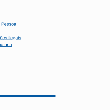
o Pessoa
ões ilegais
na orla