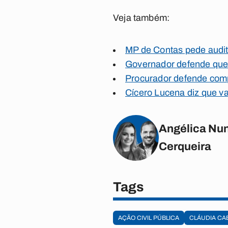
Veja também:
MP de Contas pede audito
Governador defende que l
Procurador defende comp
Cícero Lucena diz que vai 
Angélica Nun
Cerqueira
Tags
AÇÃO CIVIL PÚBLICA
CLÁUDIA CA