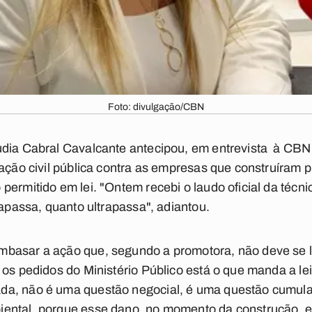
Foto: divulgação/CBN
dia Cabral Cavalcante antecipou, em entrevista à CBN 
 ação civil pública contra as empresas que construíram p
permitido em lei. "Ontem recebi o laudo oficial da técn
rapassa, quanto ultrapassa", adiantou.
basar a ação que, segundo a promotora, não deve se lim
 os pedidos do Ministério Público está o que manda a le
da, não é uma questão negocial, é uma questão cumul
tal, porque esse dano, no momento da construção, ele 