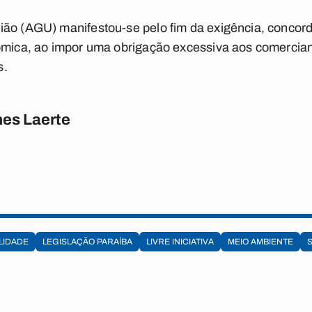
ião (AGU) manifestou-se pelo fim da exigência, concor
ômica, ao impor uma obrigação excessiva aos comercian
s.
es Laerte
LIDADE
LEGISLAÇÃO PARAÍBA
LIVRE INICIATIVA
MEIO AMBIENTE