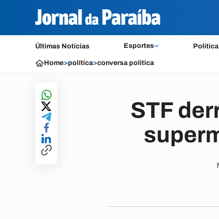
Esportes
Últimas Notícias
Política
Home
>
política
>
conversa política
STF derr
superm