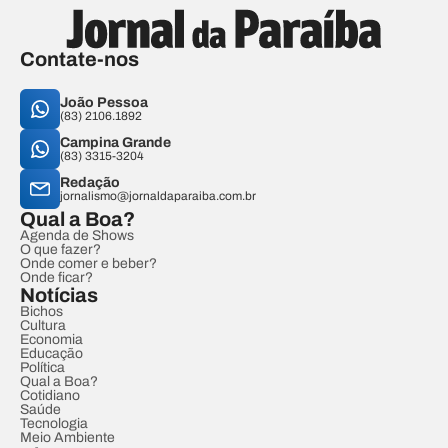
Contate-nos
João Pessoa
(83) 2106.1892
Campina Grande
(83) 3315-3204
Redação
jornalismo@jornaldaparaiba.com.br
Qual a Boa?
Agenda de Shows
O que fazer?
Onde comer e beber?
Onde ficar?
Notícias
Bichos
Cultura
Economia
Educação
Política
Qual a Boa?
Cotidiano
Saúde
Tecnologia
Meio Ambiente