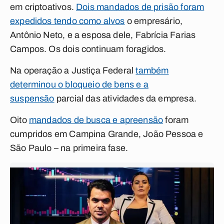
em criptoativos.
Dois mandados de prisão foram
expedidos tendo como alvos
o empresário,
Antônio Neto, e a esposa dele, Fabrícia Farias
Campos. Os dois continuam foragidos.
Na operação a Justiça Federal
também
determinou o bloqueio de bens e a
suspensão
parcial das atividades da empresa.
Oito
mandados de busca e apreensão
foram
cumpridos em Campina Grande, João Pessoa e
São Paulo – na primeira fase.