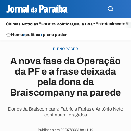
Esportes
Entretenimento
Bl
Últimas Notícias
Política
Qual a Boa?
Home
>
política
>
pleno poder
PLENO PODER
A nova fase da Operação
da PF e a frase deixada
pela dona da
Braiscompany na parede
Donos da Braiscompany, Fabrícia Farias e Antônio Neto
continuam foragidos
Publicado em 24/07/2023 às 11:19