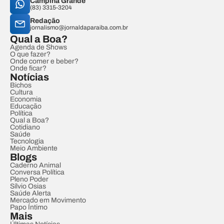
Campina Grande
(83) 3315-3204
Redação
jornalismo@jornaldaparaiba.com.br
Qual a Boa?
Agenda de Shows
O que fazer?
Onde comer e beber?
Onde ficar?
Notícias
Bichos
Cultura
Economia
Educação
Política
Qual a Boa?
Cotidiano
Saúde
Tecnologia
Meio Ambiente
Blogs
Caderno Animal
Conversa Política
Pleno Poder
Sílvio Osias
Saúde Alerta
Mercado em Movimento
Papo Íntimo
Mais