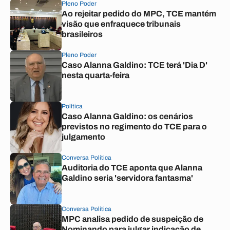
Pleno Poder
Ao rejeitar pedido do MPC, TCE mantém
visão que enfraquece tribunais
brasileiros
Pleno Poder
Caso Alanna Galdino: TCE terá 'Dia D'
nesta quarta-feira
Política
Caso Alanna Galdino: os cenários
previstos no regimento do TCE para o
julgamento
Conversa Política
Auditoria do TCE aponta que Alanna
Galdino seria 'servidora fantasma'
Conversa Política
MPC analisa pedido de suspeição de
Nominando para julgar indicação de