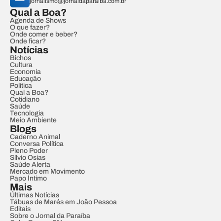
jornalismo@jornaldaparaiba.com.br
Qual a Boa?
Agenda de Shows
O que fazer?
Onde comer e beber?
Onde ficar?
Notícias
Bichos
Cultura
Economia
Educação
Política
Qual a Boa?
Cotidiano
Saúde
Tecnologia
Meio Ambiente
Blogs
Caderno Animal
Conversa Política
Pleno Poder
Sílvio Osias
Saúde Alerta
Mercado em Movimento
Papo Íntimo
Mais
Últimas Notícias
Tábuas de Marés em João Pessoa
Editais
Sobre o Jornal da Paraíba