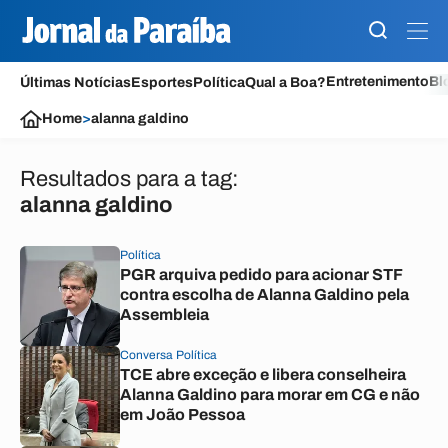
Entretenimento
Bl
Últimas Notícias
Esportes
Política
Qual a Boa?
Home
>
alanna galdino
Resultados para a tag:
alanna galdino
Política
PGR arquiva pedido para acionar STF
contra escolha de Alanna Galdino pela
Assembleia
Conversa Política
TCE abre exceção e libera conselheira
Alanna Galdino para morar em CG e não
em João Pessoa