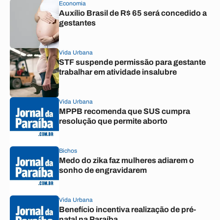
Economia
Auxílio Brasil de R$ 65 será concedido a
gestantes
Vida Urbana
STF suspende permissão para gestante
trabalhar em atividade insalubre
Vida Urbana
MPPB recomenda que SUS cumpra
resolução que permite aborto
Bichos
Medo do zika faz mulheres adiarem o
sonho de engravidarem
Vida Urbana
Benefício incentiva realização de pré-
natal na Paraíba