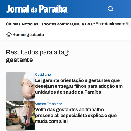
Entretenimento
Bl
Últimas Notícias
Esportes
Política
Qual a Boa?
Home
>
gestante
Resultados para a tag:
gestante
Cotidiano
Lei garante orientação a gestantes que
desejam entregar filhos para adoção em
unidades de saúde da Paraíba
Vamos Trabalhar
Volta das gestantes ao trabalho
presencial: especialista explica o que
muda com a lei