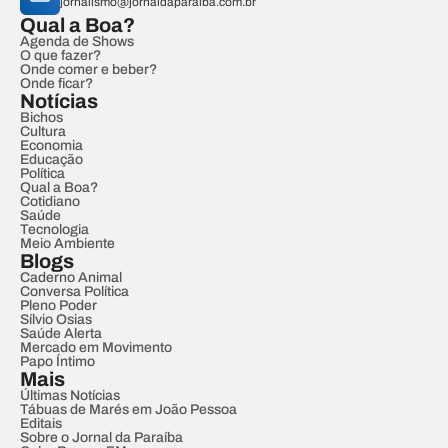
jornalismo@jornaldaparaiba.com.br
Qual a Boa?
Agenda de Shows
O que fazer?
Onde comer e beber?
Onde ficar?
Notícias
Bichos
Cultura
Economia
Educação
Política
Qual a Boa?
Cotidiano
Saúde
Tecnologia
Meio Ambiente
Blogs
Caderno Animal
Conversa Política
Pleno Poder
Sílvio Osias
Saúde Alerta
Mercado em Movimento
Papo Íntimo
Mais
Últimas Notícias
Tábuas de Marés em João Pessoa
Editais
Sobre o Jornal da Paraíba