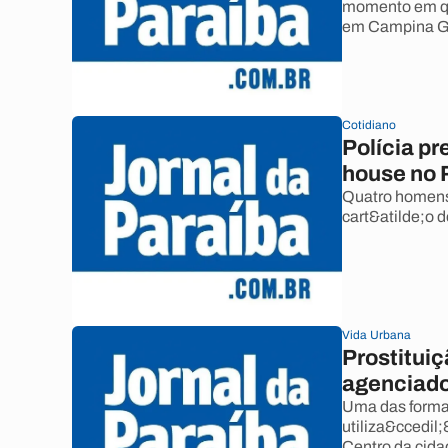
momento em que
em Campina G
Cotidiano
Polícia p
house no 
Quatro homens,
cart&atilde;o d
Vida Urbana
Prostitui
agenciad
Uma das formas
utiliza&ccedil
Centro da cida