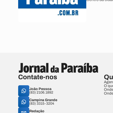
Contate-nos
Qu
Agen
O qu
João Pessoa
Onde
(83) 2106.1892
Onde
Campina Grande
(83) 3315-3204
Redação