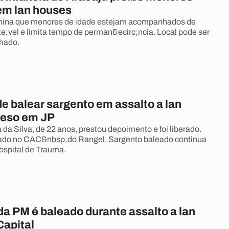
em lan houses
rmina que menores de idade estejam acompanhados de
;vel e limita tempo de perman&ecirc;ncia. Local pode ser
chado.
e balear sargento em assalto a lan
reso em JP
 da Silva, de 22 anos, prestou depoimento e foi liberado.
trado no CAC&nbsp;do Rangel. Sargento baleado continua
ospital de Trauma.
da PM é baleado durante assalto a lan
Capital