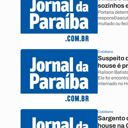
sozinhos 
Portaria dete
respons&aacute
multado ou fe
Cotidiano
Suspeito d
house é p
Ralison Batista
Ele foi encon
internado no H
Cotidiano
Sargento 
house na 