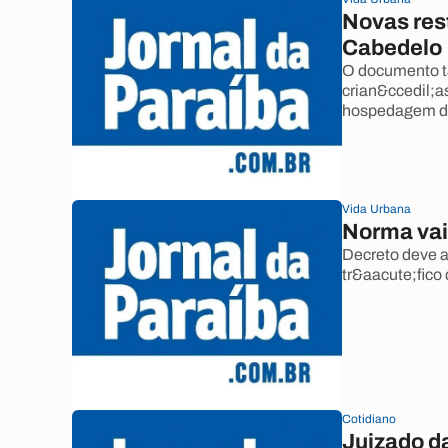
Novas res
Cabedelo
O documento t
crian&ccedil;a
hospedagem d
Vida Urbana
Norma vai
Decreto deve a
tr&aacute;fico 
Cotidiano
Juizado d