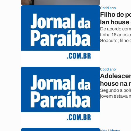
Cotidiano
Filho de p
lan house
De acordo com 
tinha 16 anos 
&eacute; filho
Cotidiano
Adolescent
house na n
Segundo a pol&
jovem estava 
Vida Urbana