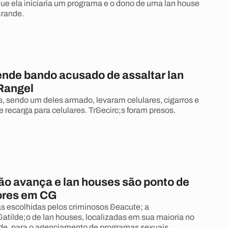
 ela iniciaria um programa e o dono de uma lan house
rande.
rende bando acusado de assaltar lan
Rangel
 sendo um deles armado, levaram celulares, cigarros e
e recarga para celulares. Tr&ecirc;s foram presos.
ção avança e lan houses são ponto de
ores em CG
 escolhidas pelos criminosos &eacute; a
;&atilde;o de lan houses, localizadas em sua maioria no
de, para o agenciamento de programas sexuais.