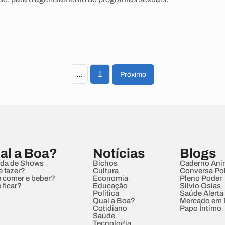
...
1
Próximo
al a Boa?
Notícias
Blogs
da de Shows
Bichos
Caderno Ani
e fazer?
Cultura
Conversa Pol
 comer e beber?
Economia
Pleno Poder
 ficar?
Educação
Sílvio Osias
Política
Saúde Alerta
Qual a Boa?
Mercado em
Cotidiano
Papo Íntimo
Saúde
Tecnologia