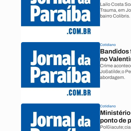
Lailo Costa So
Trauma, em Jo&
bairro Colibris.
Cotidiano
Bandidos 
no Valent
Crime acontece
Jo&atilde;o Pe
abordagem.
Cotidiano
Ministéri
ponto de p
Pol&iacute;cia