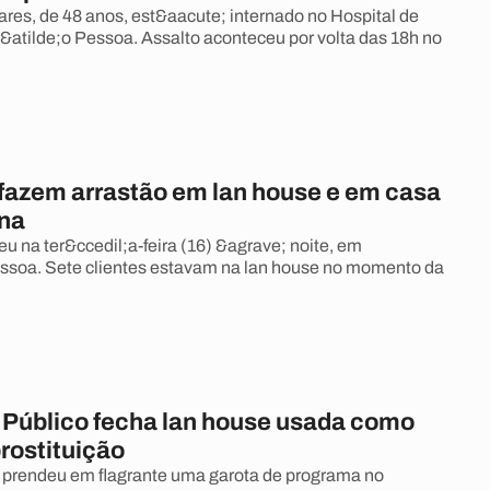
ares, de 48 anos, est&aacute; internado no Hospital de
atilde;o Pessoa. Assalto aconteceu por volta das 18h no
fazem arrastão em lan house e em casa
ina
u na ter&ccedil;a-feira (16) &agrave; noite, em
ssoa. Sete clientes estavam na lan house no momento da
o Público fecha lan house usada como
rostituição
 prendeu em flagrante uma garota de programa no