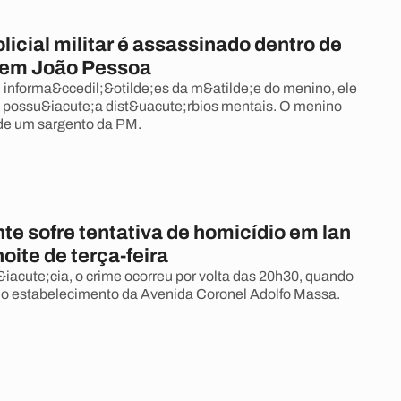
olicial militar é assassinado dentro de
 em João Pessoa
informa&ccedil;&otilde;es da m&atilde;e do menino, ele
e possu&iacute;a dist&uacute;rbios mentais. O menino
 de um sargento da PM.
e sofre tentativa de homicídio em lan
oite de terça-feira
iacute;cia, o crime ocorreu por volta das 20h30, quando
no estabelecimento da Avenida Coronel Adolfo Massa.