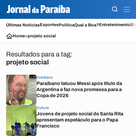
Esportes
Entretenimento
Bl
Últimas Notícias
Política
Qual a Boa?
Home
>
projeto social
Resultados para a tag:
projeto social
Cotidiano
Paraibano tatuou Messi após título da
Argentina e faz nova promessa para a
Copa de 2026
Cultura
Jovens de projeto social de Santa Rita
apresentam espetáculo para o Papa
Francisco