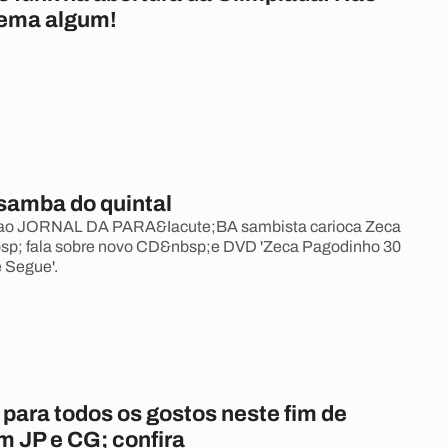
lema algum!
 samba do quintal
 ao JORNAL DA PARA&Iacute;BA sambista carioca Zeca
p; fala sobre novo CD&nbsp;e DVD 'Zeca Pagodinho 30
e Segue'.
para todos os gostos neste fim de
 JP e CG; confira