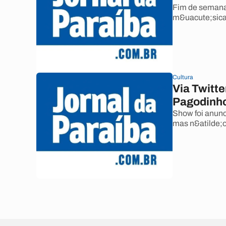
Fim de semana 
m&uacute;sica 
Cultura
Via Twitt
Pagodinh
Show foi anunc
mas n&atilde;o