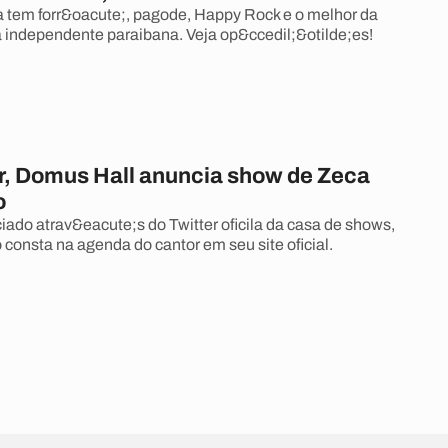
tem forr&oacute;, pagode, Happy Rock e o melhor da
independente paraibana. Veja op&ccedil;&otilde;es!
er, Domus Hall anuncia show de Zeca
o
iado atrav&eacute;s do Twitter oficila da casa de shows,
 consta na agenda do cantor em seu site oficial.