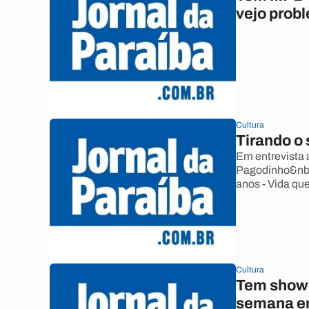
vejo prob
Cultura
Tirando o
Em entrevista
Pagodinho&nbs
anos - Vida qu
Cultura
Tem show 
semana em