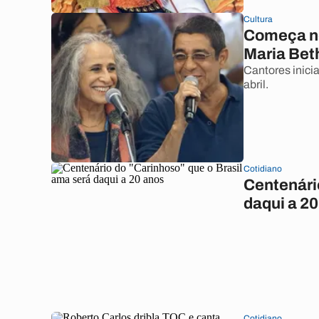
Cultura
Começa ne
Maria Bet
Cantores inici
abril.
Cotidiano
Centenári
daqui a 2
Cotidiano