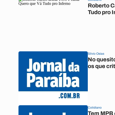
Roberto C
Tudo pro I
Silvio Osias
No quesit
os que cr
Cotidiano
Tem MPB e