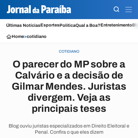
Esportes
Entretenimento
Bl
Últimas Notícias
Política
Qual a Boa?
Home
>
cotidiano
COTIDIANO
O parecer do MP sobre a
Calvário e a decisão de
Gilmar Mendes. Juristas
divergem. Veja as
principais teses
Blog ouviu juristas especializados em Direito Eleitoral e
Penal. Confira o que eles dizem