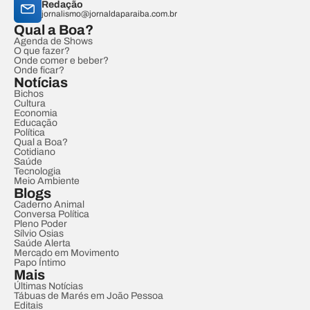
Redação
jornalismo@jornaldaparaiba.com.br
Qual a Boa?
Agenda de Shows
O que fazer?
Onde comer e beber?
Onde ficar?
Notícias
Bichos
Cultura
Economia
Educação
Política
Qual a Boa?
Cotidiano
Saúde
Tecnologia
Meio Ambiente
Blogs
Caderno Animal
Conversa Política
Pleno Poder
Sílvio Osias
Saúde Alerta
Mercado em Movimento
Papo Íntimo
Mais
Últimas Notícias
Tábuas de Marés em João Pessoa
Editais