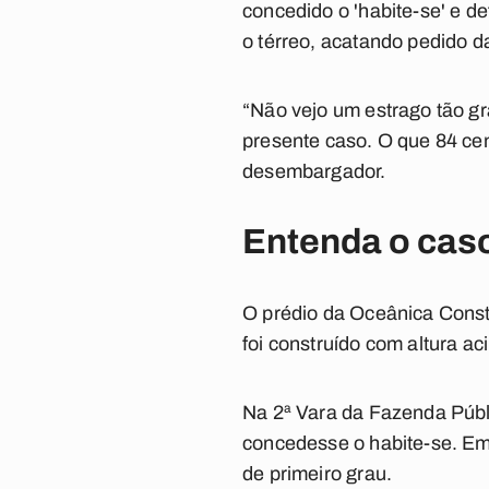
concedido o 'habite-se' e d
o térreo, acatando pedido 
“Não vejo um estrago tão g
presente caso. O que 84 cen
desembargador.
Entenda o cas
O prédio da Oceânica Constr
foi construído com altura ac
Na 2ª Vara da Fazenda Públi
concedesse o habite-se. Em
de primeiro grau.