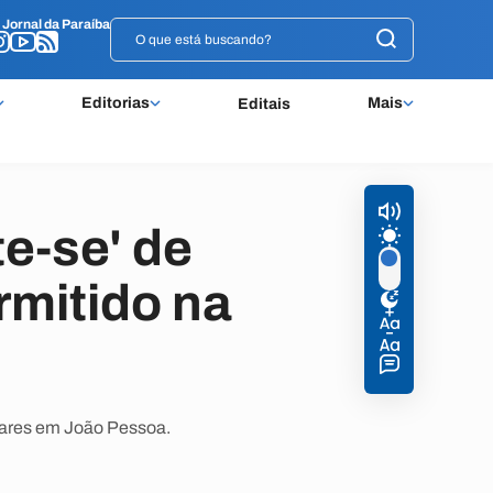
o
o
Jornal da Paraíba
Jornal da Paraíba
Editorias
Mais
Editais
e-se' de
rmitido na
ulares em João Pessoa.