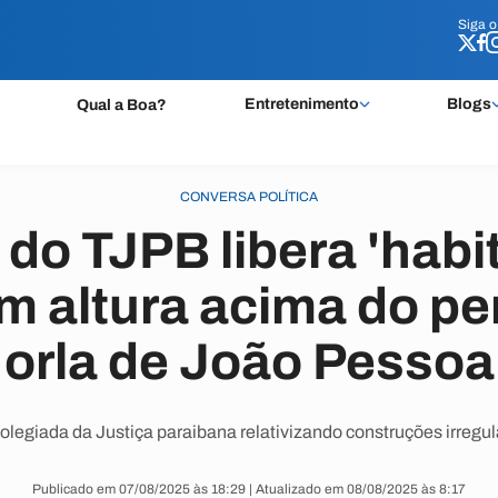
Siga 
Siga 
Entretenimento
Blogs
Qual a Boa?
CONVERSA POLÍTICA
do TJPB libera 'habit
m altura acima do pe
orla de João Pessoa
colegiada da Justiça paraibana relativizando construções irreg
Publicado em 07/08/2025 às 18:29 | Atualizado em 08/08/2025 às 8:17