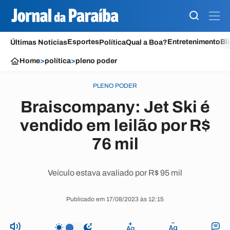
Esportes
Entretenimento
Bl
Últimas Notícias
Política
Qual a Boa?
Home
>
política
>
pleno poder
PLENO PODER
Braiscompany: Jet Ski é
vendido em leilão por R$
76 mil
Veículo estava avaliado por R$ 95 mil
Publicado em 17/08/2023 às 12:15